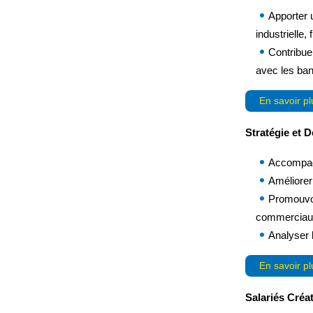
Apporter 
industrielle, 
Contribuer
avec les ba
En savoir pl
Stratégie et
Accompagn
Améliorer
Promouvoi
commerciaux 
Analyser l
En savoir pl
Salariés Créa