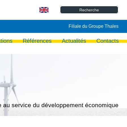
Filiale du Groupe Thales
tions
Références
Actualités
Contacts
lle au service du développement économique