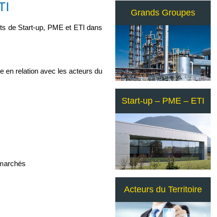
TI
Grands Groupes
ts de Start-up, PME et ETI dans
 en relation avec les acteurs du
Start-up – PME – ETI
s marchés
Acteurs du Territoire