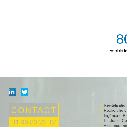
8
emplois in
Revitalisati
Recherche de
Ingénierie R
Etudes et Co
Accompagnem