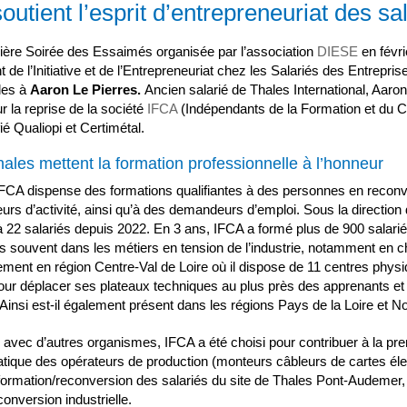
utient l’esprit d’entrepreneuriat des sa
nière Soirée des Essaimés organisée par l’association
DIESE
en févri
e l’Initiative et de l’Entrepreneuriat chez les Salariés des Entrepris
les à
Aaron Le Pierres.
Ancien salarié de Thales International, Aar
 la reprise de la société
IFCA
(Indépendants de la Formation et du C
fié Qualiopi et Certimétal.
ales mettent la formation professionnelle à l’honneur
FCA dispense des formations qualifiantes à des personnes en reconv
eurs d’activité, ainsi qu’à des demandeurs d’emploi. Sous la direction d
 22 salariés depuis 2022. En 3 ans, IFCA a formé plus de 900 salar
us souvent dans les métiers en tension de l’industrie, notamment en c
ement en région Centre-Val de Loire où il dispose de 11 centres phys
our déplacer ses plateaux techniques au plus près des apprenants et 
e. Ainsi est-il également présent dans les régions Pays de la Loire et 
 avec d’autres organismes, IFCA a été choisi pour contribuer à la pr
ratique des opérateurs de production (monteurs câbleurs de cartes él
ormation/reconversion des salariés du site de Thales Pont-Audemer, 
conversion industrielle.