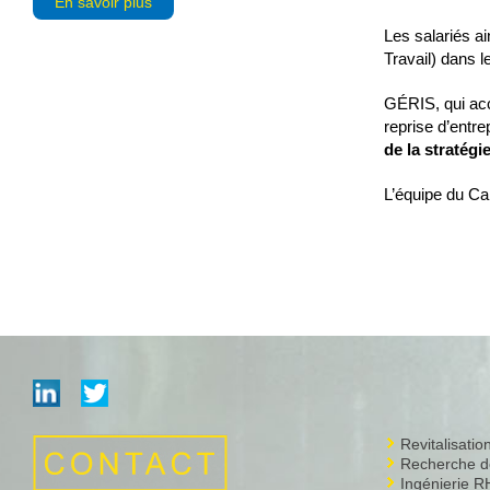
En savoir plus
Les salariés a
Travail) dans 
GÉRIS, qui acc
reprise d’entre
de la stratégi
L’équipe du C
Revitalisati
Recherche de
Ingénierie R