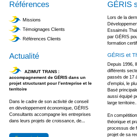
Références
GÉRIS so
Lors de la der
Missions
Développement d
Témoignages Clients
Essaimés Tha
par GÉRIS pour
Références Clients
formation certi
Actualité
GÉRIS et Th
Depuis 1996, I
différents sect
AZIMUT TRANS :
passés de 17 à
accompagnement de GÉRIS dans un
projet structurant pour l’entreprise et le
d’emploi, le pl
territoire
Basé principal
aussi équipé p
Dans le cadre de son activité de conseil
large territoir
en développement économique, GÉRIS
Consultants accompagne les entreprises
En compétition
dans leurs projets de croissance, de...
théorique et p
processus de f
projet de sa re