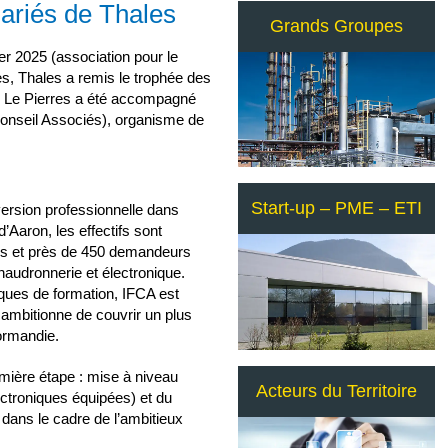
lariés de Thales
Grands Groupes
er 2025 (association pour le
es, Thales a remis le trophée des
on Le Pierres a été accompagné
onseil Associés), organisme de
Start-up – PME – ETI
ersion professionnelle dans
’Aaron, les effectifs sont
iés et près de 450 demandeurs
haudronnerie et électronique.
iques de formation, IFCA est
ambitionne de couvrir un plus
Normandie.
emière étape : mise à niveau
Acteurs du Territoire
ectroniques équipées) et du
dans le cadre de l’ambitieux